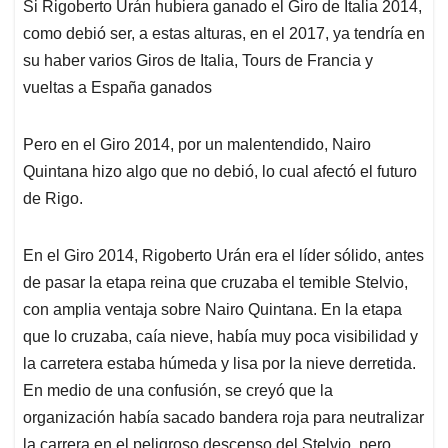
Si Rigoberto Urán hubiera ganado el Giro de Italia 2014,
s
b
e
l
a
como debió ser, a estas alturas, en el 2017, ya tendría en
A
o
d
d
p
o
I
s
su haber varios Giros de Italia, Tours de Francia y
p
k
n
vueltas a España ganados
Pero en el Giro 2014, por un malentendido, Nairo
Quintana hizo algo que no debió, lo cual afectó el futuro
de Rigo.
En el Giro 2014, Rigoberto Urán era el líder sólido, antes
de pasar la etapa reina que cruzaba el temible Stelvio,
con amplia ventaja sobre Nairo Quintana. En la etapa
que lo cruzaba, caía nieve, había muy poca visibilidad y
la carretera estaba húmeda y lisa por la nieve derretida.
En medio de una confusión, se creyó que la
organización había sacado bandera roja para neutralizar
la carrera en el peligroso descenso del Stelvio, pero