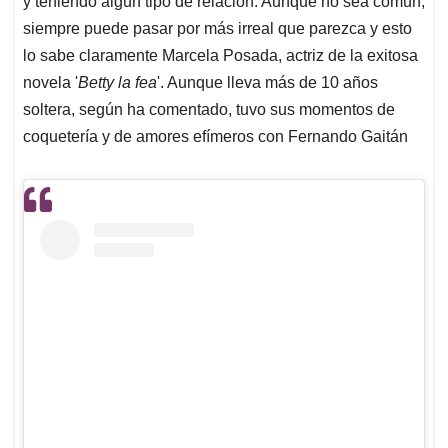
p
o
I
s
y teniendo algún tipo de relación. Aunque no sea común,
p
k
n
siempre puede pasar por más irreal que parezca y esto
lo sabe claramente Marcela Posada, actriz de la exitosa
novela '
Betty la fea
'. Aunque lleva más de 10 años
soltera, según ha comentado, tuvo sus momentos de
coquetería y de amores efímeros con Fernando Gaitán