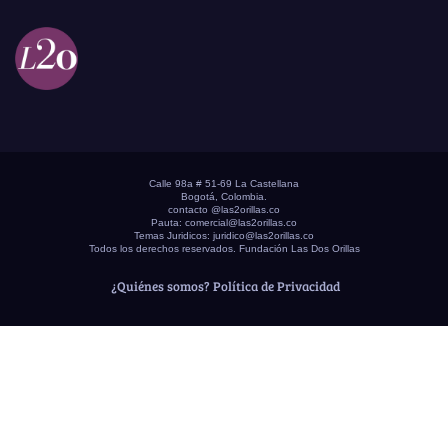
Calle 98a # 51-69 La Castellana
Bogotá, Colombia.
contacto @las2orillas.co
Pauta:
comercial@las2orillas.co
Temas Juridicos:
juridico@las2orillas.co
Todos los derechos reservados. Fundación Las Dos Orillas
¿Quiénes somos?
Política de Privacidad