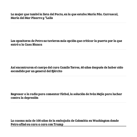
La mujer que tumbó la lista del Pacto, en la que estaba María Fda. Carrascal,
María del Mar Pizarro y “Lalis
Los opositores de Petro no tuvieron más opción que criticar la puerta por la que
entró a la Casa Blanca
Así encontraron el cuerpo del cura Camilo Torres, 60 años después de haber sido
escondido por un general del Ejército
Regresar a la radio para comentar fútbol, la solución de Iván Mejía para luchar
contra la depresión
La casona más de 100 años de la embajada de Colombia en Washington donde
Petro afinó su cara a cara con Trump