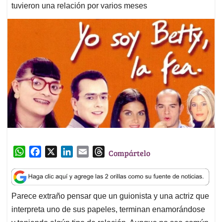
tuvieron una relación por varios meses
W
F
X
L
E
T
Compártelo
h
a
i
m
h
a
c
n
a
r
t
e
k
i
e
Parece extraño pensar que un guionista y una actriz que
s
b
e
l
a
interpreta uno de sus papeles, terminan enamorándose
A
o
d
d