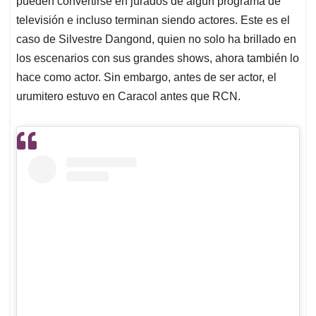
p
o
I
s
pueden convertirse en jurados de algún programa de
p
k
n
televisión e incluso terminan siendo actores. Este es el
caso de Silvestre Dangond, quien no solo ha brillado en
los escenarios con sus grandes shows, ahora también lo
hace como actor. Sin embargo, antes de ser actor, el
urumitero estuvo en Caracol antes que RCN.