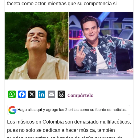
faceta como actor, mientras que su competencia si
W
F
X
L
E
T
Compártelo
h
a
i
m
h
a
c
n
a
r
t
e
k
i
e
Los músicos en Colombia son demasiado multifacéticos,
s
b
e
l
a
pues no solo se dedican a hacer música, también
A
o
d
d