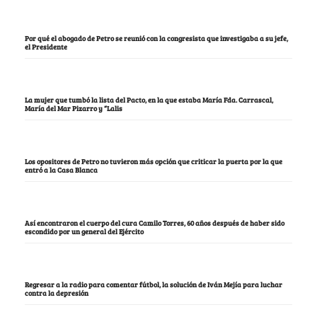
Por qué el abogado de Petro se reunió con la congresista que investigaba a su jefe,
el Presidente
La mujer que tumbó la lista del Pacto, en la que estaba María Fda. Carrascal,
María del Mar Pizarro y “Lalis
Los opositores de Petro no tuvieron más opción que criticar la puerta por la que
entró a la Casa Blanca
Así encontraron el cuerpo del cura Camilo Torres, 60 años después de haber sido
escondido por un general del Ejército
Regresar a la radio para comentar fútbol, la solución de Iván Mejía para luchar
contra la depresión