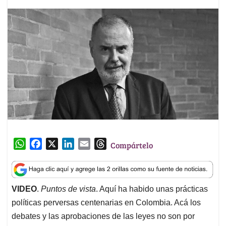
W
F
X
L
E
T
Compártelo
h
a
i
m
h
a
c
n
a
r
t
e
k
i
e
VIDEO
.
Puntos de vista
. Aquí ha habido unas prácticas
s
b
e
l
a
políticas perversas centenarias en Colombia. Acá los
A
o
d
d
p
o
I
s
debates y las aprobaciones de las leyes no son por