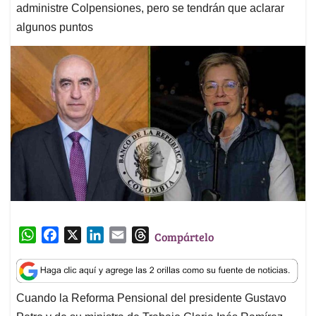
administre Colpensiones, pero se tendrán que aclarar
algunos puntos
W
F
X
L
E
T
Compártelo
h
a
i
m
h
a
c
n
a
r
t
e
k
i
e
Cuando la Reforma Pensional del presidente Gustavo
s
b
e
l
a