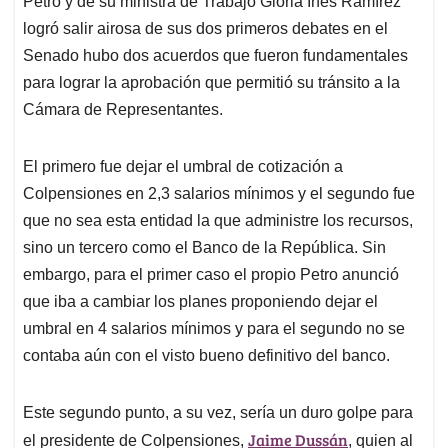
Petro y de su ministra de Trabajo Gloria Inés Ramírez
A
o
d
d
p
o
I
s
logró salir airosa de sus dos primeros debates en el
p
k
n
Senado hubo dos acuerdos que fueron fundamentales
para lograr la aprobación que permitió su tránsito a la
Cámara de Representantes.
El primero fue dejar el umbral de cotización a
Colpensiones en 2,3 salarios mínimos y el segundo fue
que no sea esta entidad la que administre los recursos,
sino un tercero como el Banco de la República. Sin
embargo, para el primer caso el propio Petro anunció
que iba a cambiar los planes proponiendo dejar el
umbral en 4 salarios mínimos y para el segundo no se
contaba aún con el visto bueno definitivo del banco.
Este segundo punto, a su vez, sería un duro golpe para
Jaime Dussán
el presidente de Colpensiones,
, quien al