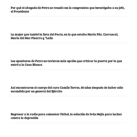
Por qué el abogado de Petro se reunió con la congresista que investigaba a su jefe,
el Presidente
La mujer que tumbó la lista del Pacto, en la que estaba María Fda. Carrascal,
María del Mar Pizarro y “Lalis
Los opositores de Petro no tuvieron más opción que criticar la puerta por la que
entró a la Casa Blanca
Así encontraron el cuerpo del cura Camilo Torres, 60 años después de haber sido
escondido por un general del Ejército
Regresar a la radio para comentar fútbol, la solución de Iván Mejía para luchar
contra la depresión