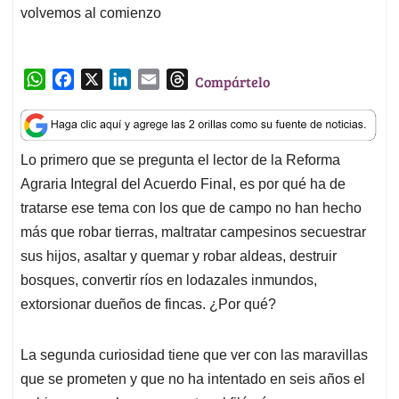
volvemos al comienzo
W
F
X
L
E
T
Compártelo
h
a
i
m
h
a
c
n
a
r
t
e
k
i
e
Lo primero que se pregunta el lector de la Reforma
s
b
e
l
a
Agraria Integral del Acuerdo Final, es por qué ha de
A
o
d
d
p
o
I
s
tratarse ese tema con los que de campo no han hecho
p
k
n
más que robar tierras, maltratar campesinos secuestrar
sus hijos, asaltar y quemar y robar aldeas, destruir
bosques, convertir ríos en lodazales inmundos,
extorsionar dueños de fincas. ¿Por qué?
La segunda curiosidad tiene que ver con las maravillas
que se prometen y que no ha intentado en seis años el