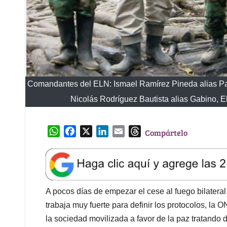
Comandantes del ELN: Ismael Ramírez Pineda alias Pab
Nicolás Rodríguez Bautista alias Gabino, E
W
F
X
L
E
T
Compártelo
h
a
i
m
h
a
c
n
a
r
t
e
k
i
e
s
b
e
l
a
A
o
d
d
A pocos días de empezar el cese al fuego bilater
p
o
I
s
trabaja muy fuerte para definir los protocolos, la 
p
k
n
la sociedad movilizada a favor de la paz tratando 