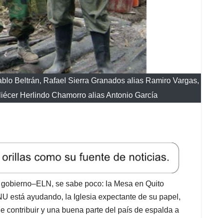
lo Beltrán, Rafael Sierra Granados alias Ramiro Vargas,
liécer Herlindo Chamorro alias Antonio García
al gobierno–ELN, se sabe poco: la Mesa en Quito
ONU está ayudando, la Iglesia expectante de su papel,
de contribuir y una buena parte del país de espalda a