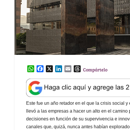
W
F
X
L
E
T
Compártelo
h
a
i
m
h
a
c
n
a
r
t
e
k
i
e
s
b
e
l
a
A
o
d
d
Este fue un año retador en el que la crisis socia
p
o
I
s
llevó a las empresas a hacer un alto en el camino 
p
k
n
decisiones en función de su supervivencia e inno
canales que, quizá, nunca antes habían explorado