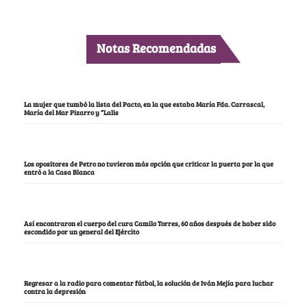
Notas Recomendadas
La mujer que tumbó la lista del Pacto, en la que estaba María Fda. Carrascal,
María del Mar Pizarro y “Lalis
Los opositores de Petro no tuvieron más opción que criticar la puerta por la que
entró a la Casa Blanca
Así encontraron el cuerpo del cura Camilo Torres, 60 años después de haber sido
escondido por un general del Ejército
Regresar a la radio para comentar fútbol, la solución de Iván Mejía para luchar
contra la depresión