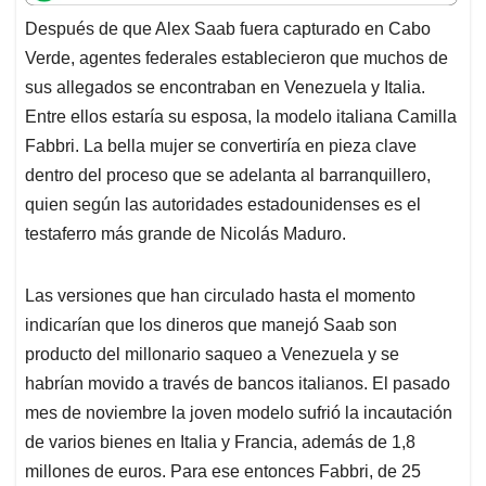
t
e
k
i
e
Después de que Alex Saab fuera capturado en Cabo
s
b
e
l
a
Verde, agentes federales establecieron que muchos de
A
o
d
d
p
o
I
s
sus allegados se encontraban en Venezuela y Italia.
p
k
n
Entre ellos estaría su esposa, la modelo italiana Camilla
Fabbri. La bella mujer se convertiría en pieza clave
dentro del proceso que se adelanta al barranquillero,
quien según las autoridades estadounidenses es el
testaferro más grande de Nicolás Maduro.
Las versiones que han circulado hasta el momento
indicarían que los dineros que manejó Saab son
producto del millonario saqueo a Venezuela y se
habrían movido a través de bancos italianos. El pasado
mes de noviembre la joven modelo sufrió la incautación
de varios bienes en Italia y Francia, además de 1,8
millones de euros. Para ese entonces Fabbri, de 25