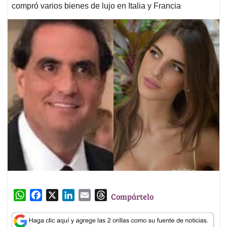
compró varios bienes de lujo en Italia y Francia
W
F
X
L
E
T
Compártelo
h
a
i
m
h
a
c
n
a
r