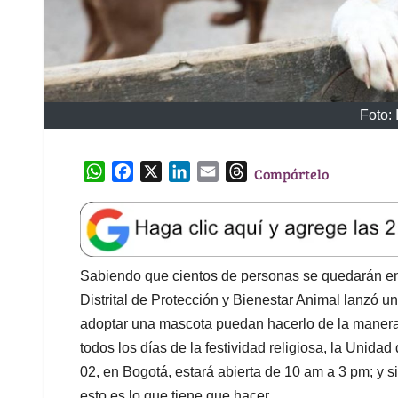
Foto:
W
F
X
L
E
T
Compártelo
h
a
i
m
h
a
c
n
a
r
t
e
k
i
e
s
b
e
l
a
A
o
d
d
Sabiendo que cientos de personas se quedarán en 
p
o
I
s
Distrital de Protección y Bienestar Animal lanzó 
p
k
n
adoptar una mascota puedan hacerlo de la manera
todos los días de la festividad religiosa, la Unida
02, en Bogotá, estará abierta de 10 am a 3 pm; y s
esto es lo que tiene que hacer.