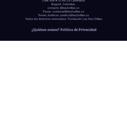
Calle 98a # 51-69 La Castellana
Bogotá, Colombia.
contacto @las2orillas.co
Pauta:
comercial@las2orillas.co
Temas Juridicos:
juridico@las2orillas.co
Todos los derechos reservados. Fundación Las Dos Orillas
¿Quiénes somos?
Política de Privacidad