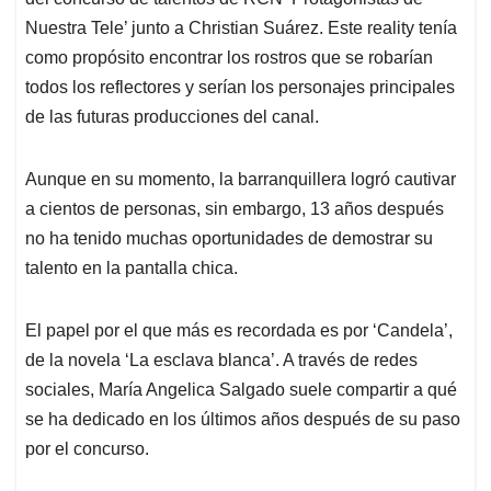
A
o
d
d
p
o
I
s
Nuestra Tele’ junto a Christian Suárez. Este reality tenía
p
k
n
como propósito encontrar los rostros que se robarían
todos los reflectores y serían los personajes principales
de las futuras producciones del canal.
Aunque en su momento, la barranquillera logró cautivar
a cientos de personas, sin embargo, 13 años después
no ha tenido muchas oportunidades de demostrar su
talento en la pantalla chica.
El papel por el que más es recordada es por ‘Candela’,
de la novela ‘La esclava blanca’. A través de redes
sociales, María Angelica Salgado suele compartir a qué
se ha dedicado en los últimos años después de su paso
por el concurso.