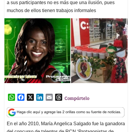
a sus participantes no es más que una ilusión, pues
muchos de ellos tienen trabajos informales
W
F
X
L
E
T
Compártelo
h
a
i
m
h
a
c
n
a
r
t
e
k
i
e
En el año 2010, María Angelica Salgado fue la ganadora
s
b
e
l
a
del concurso de talentos de RCN ‘Protagonistas de