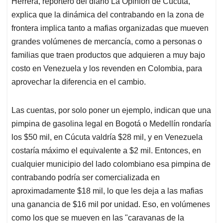
Herrera, reportero del diario La Opinión de Cúcuta,
s
b
e
l
a
explica que la dinámica del contrabando en la zona de
A
o
d
d
p
o
I
s
frontera implica tanto a mafias organizadas que mueven
p
k
n
grandes volúmenes de mercancía, como a personas o
familias que traen productos que adquieren a muy bajo
costo en Venezuela y los revenden en Colombia, para
aprovechar la diferencia en el cambio.
Las cuentas, por solo poner un ejemplo, indican que una
pimpina de gasolina legal en Bogotá o Medellín rondaría
los $50 mil, en Cúcuta valdría $28 mil, y en Venezuela
costaría máximo el equivalente a $2 mil. Entonces, en
cualquier municipio del lado colombiano esa pimpina de
contrabando podría ser comercializada en
aproximadamente $18 mil, lo que les deja a las mafias
una ganancia de $16 mil por unidad. Eso, en volúmenes
como los que se mueven en las "caravanas de la