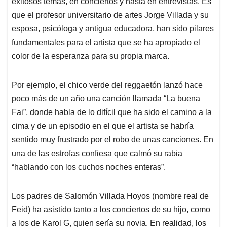
p
o
I
s
éxitosos temas, en conciertos y hasta en entrevistas. Es
p
k
n
que el profesor universitario de artes Jorge Villada y su
esposa, psicóloga y antigua educadora, han sido pilares
fundamentales para el artista que se ha apropiado el
color de la esperanza para su propia marca.
Por ejemplo, el chico verde del reggaetón lanzó hace
poco más de un año una canción llamada “La buena
Fai”, donde habla de lo difícil que ha sido el camino a la
cima y de un episodio en el que el artista se habría
sentido muy frustrado por el robo de unas canciones. En
una de las estrofas confiesa que calmó su rabia
“hablando con los cuchos noches enteras”.
Los padres de Salomón Villada Hoyos (nombre real de
Feid) ha asistido tanto a los conciertos de su hijo, como
a los de Karol G, quien sería su novia. En realidad, los