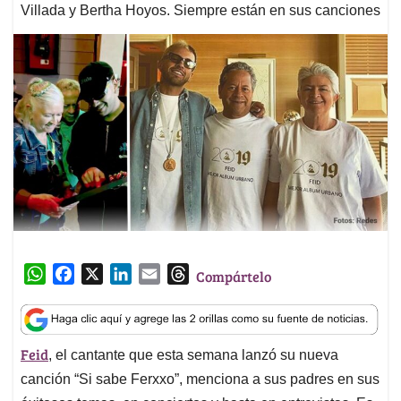
Villada y Bertha Hoyos. Siempre están en sus canciones
W
F
X
L
E
T
Compártelo
h
a
i
m
h
a
c
n
a
r
t
e
k
i
e
Feid
, el cantante que esta semana lanzó su nueva
s
b
e
l
a
A
o
d
d
canción “Si sabe Ferxxo”, menciona a sus padres en sus