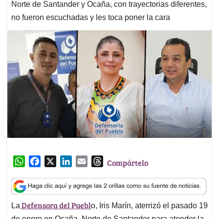
Norte de Santander y Ocaña, con trayectorias diferentes,
no fueron escuchadas y les toca poner la cara
W
F
X
L
E
T
Compártelo
h
a
i
m
h
a
c
n
a
r
t
e
k
i
e
Defensora del Puebl
La
o, Iris Marín, aterrizó el pasado 19
s
b
e
l
a
de enero en Ocaña, Norte de Santander para atender la