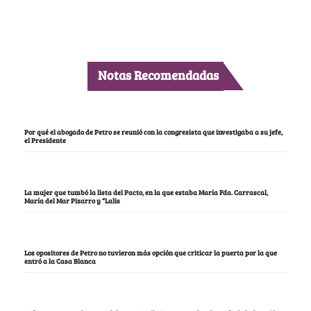
Notas Recomendadas
Por qué el abogado de Petro se reunió con la congresista que investigaba a su jefe,
el Presidente
La mujer que tumbó la lista del Pacto, en la que estaba María Fda. Carrascal,
María del Mar Pizarro y “Lalis
Los opositores de Petro no tuvieron más opción que criticar la puerta por la que
entró a la Casa Blanca