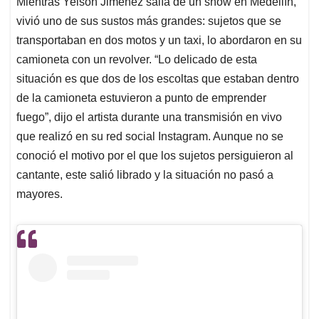
Mientras Yeison Jiménez salía de un show en Medellín,
s
b
e
l
a
vivió uno de sus sustos más grandes: sujetos que se
A
o
d
d
p
o
I
s
transportaban en dos motos y un taxi, lo abordaron en su
p
k
n
camioneta con un revolver. “Lo delicado de esta
situación es que dos de los escoltas que estaban dentro
de la camioneta estuvieron a punto de emprender
fuego”, dijo el artista durante una transmisión en vivo
que realizó en su red social Instagram. Aunque no se
conoció el motivo por el que los sujetos persiguieron al
cantante, este salió librado y la situación no pasó a
mayores.