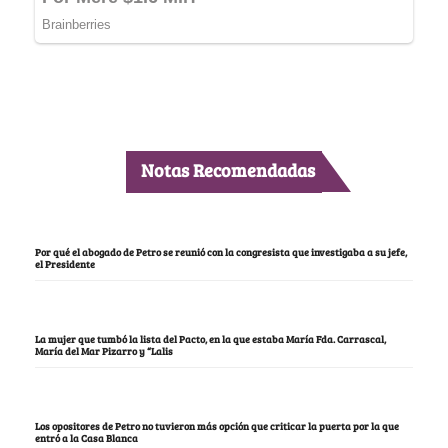
Notas Recomendadas
Por qué el abogado de Petro se reunió con la congresista que investigaba a su jefe,
el Presidente
La mujer que tumbó la lista del Pacto, en la que estaba María Fda. Carrascal,
María del Mar Pizarro y “Lalis
Los opositores de Petro no tuvieron más opción que criticar la puerta por la que
entró a la Casa Blanca