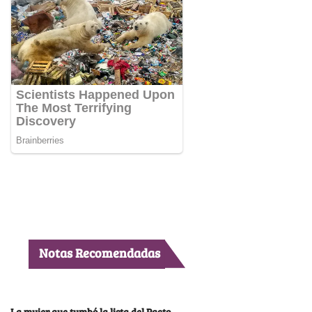
Notas Recomendadas
La mujer que tumbó la lista del Pacto,