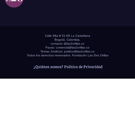
Calle 98a # 51-69 La Castellana
Bogotá, Colombia.
contacto @las2orillas.co
Pauta:
comercial@las2orillas.co
Temas Juridicos:
juridico@las2orillas.co
Todos los derechos reservados. Fundación Las Dos Orillas
¿Quiénes somos?
Política de Privacidad