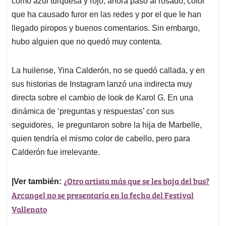
p
o
I
s
como azul turquesa y rojo, ahora pasó al rosado, color
p
k
n
que ha causado furor en las redes y por el que le han
llegado piropos y buenos comentarios. Sin embargo,
hubo alguien que no quedó muy contenta.
La huilense, Yina Calderón, no se quedó callada, y en
sus historias de Instagram lanzó una indirecta muy
directa sobre el cambio de look de Karol G. En una
dinámica de ‘preguntas y respuestas’ con sus
seguidores, le preguntaron sobre la hija de Marbelle,
quien tendría el mismo color de cabello, pero para
Calderón fue irrelevante.
¿Otro artista más que se les baja del bus?
|Ver también:
Arcangel no se presentaría en la fecha del Festival
Vallenato