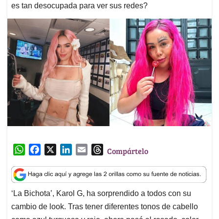
es tan desocupada para ver sus redes?
W
F
X
L
E
T
Compártelo
h
a
i
m
h
a
c
n
a
r
t
e
k
i
e
‘La Bichota’, Karol G, ha sorprendido a todos con su
s
b
e
l
a
cambio de look. Tras tener diferentes tonos de cabello
A
o
d
d