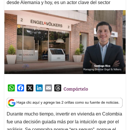
desde Alemania y hoy, es un actor clave del sector
W
F
X
L
E
T
Compártelo
h
a
i
m
h
a
c
n
a
r
t
e
k
i
e
Durante mucho tiempo, invertir en vivienda en Colombia
s
b
e
l
a
fue una decisión guiada más por la intuición que por el
A
o
d
d
p
o
I
s
análisis. Se compraba porque “era seguro”, porque el