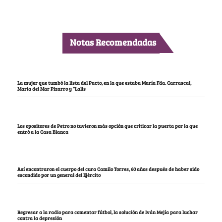
Notas Recomendadas
La mujer que tumbó la lista del Pacto, en la que estaba María Fda. Carrascal,
María del Mar Pizarro y “Lalis
Los opositores de Petro no tuvieron más opción que criticar la puerta por la que
entró a la Casa Blanca
Así encontraron el cuerpo del cura Camilo Torres, 60 años después de haber sido
escondido por un general del Ejército
Regresar a la radio para comentar fútbol, la solución de Iván Mejía para luchar
contra la depresión