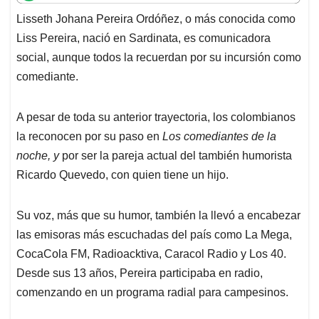
t
e
k
i
e
Lisseth Johana Pereira Ordóñez, o más conocida como
s
b
e
l
a
Liss Pereira, nació en Sardinata, es comunicadora
A
o
d
d
p
o
I
s
social, aunque todos la recuerdan por su incursión como
p
k
n
comediante.
A pesar de toda su anterior trayectoria, los colombianos
la reconocen por su paso en
Los comediantes de la
noche, y
por ser la pareja actual del también humorista
Ricardo Quevedo, con quien tiene un hijo.
Su voz, más que su humor, también la llevó a encabezar
las emisoras más escuchadas del país como La Mega,
CocaCola FM, Radioacktiva, Caracol Radio y Los 40.
Desde sus 13 años, Pereira participaba en radio,
comenzando en un programa radial para campesinos.