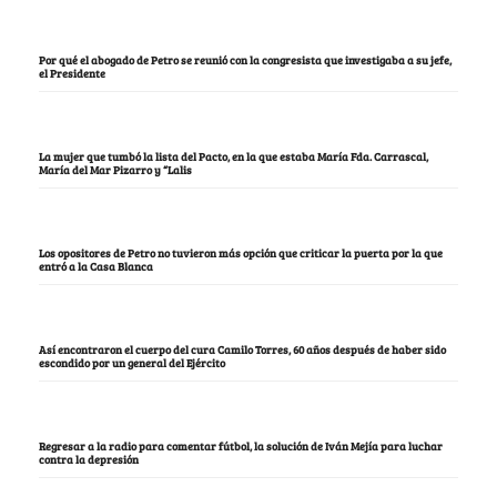
Por qué el abogado de Petro se reunió con la congresista que investigaba a su jefe,
el Presidente
La mujer que tumbó la lista del Pacto, en la que estaba María Fda. Carrascal,
María del Mar Pizarro y “Lalis
Los opositores de Petro no tuvieron más opción que criticar la puerta por la que
entró a la Casa Blanca
Así encontraron el cuerpo del cura Camilo Torres, 60 años después de haber sido
escondido por un general del Ejército
Regresar a la radio para comentar fútbol, la solución de Iván Mejía para luchar
contra la depresión