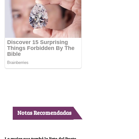
Notas Recomendadas
La mujer que tumbó la lista del Pacto,