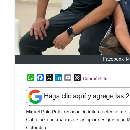
Facebook: Mi
W
F
X
L
E
T
Compártelo
h
a
i
m
h
a
c
n
a
r
t
e
k
i
e
s
b
e
l
a
A
o
d
d
Miguel Polo Polo, reconocido tuitero defensor de 
p
o
I
s
Gallo, hizo un análisis de las opciones que tiene
p
k
n
Colombia.