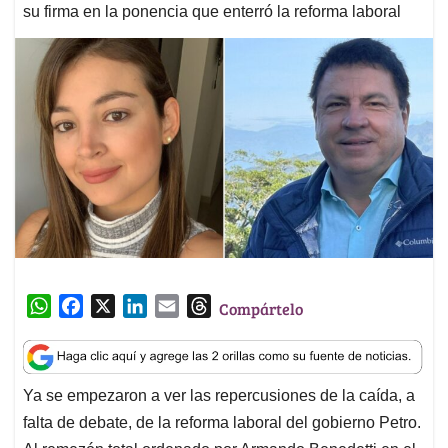
su firma en la ponencia que enterró la reforma laboral
W
F
X
L
E
T
Compártelo
h
a
i
m
h
a
c
n
a
r
t
e
k
i
e
Ya se empezaron a ver las repercusiones de la caída, a
s
b
e
l
a
falta de debate, de la reforma laboral del gobierno Petro.
A
o
d
d