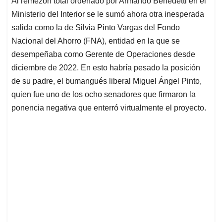
p
o
I
s
Al remezón total ordenado por Armando Benedetti en el
p
k
n
Ministerio del Interior se le sumó ahora otra inesperada
salida como la de Silvia Pinto Vargas del Fondo
Nacional del Ahorro (FNA), entidad en la que se
desempeñaba como Gerente de Operaciones desde
diciembre de 2022. En esto habría pesado la posición
de su padre, el bumangués liberal Miguel Ángel Pinto,
quien fue uno de los ocho senadores que firmaron la
ponencia negativa que enterró virtualmente el proyecto.