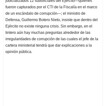
judicializados 12 suboficiales del Ejército—quienes
A
o
d
d
p
o
I
s
fueron capturados por el CTI de la Fiscalía en el marco
p
k
n
de un escándalo de corrupción—; el ministro de
Defensa, Guillermo Botero Nieto, insiste que dentro del
Ejército no existe ninguna crisis. Sin embargo, en el
tintero aún hay muchas preguntas alrededor de las
irregularidades de corrupción de las cuales el jefe de la
cartera ministerial tendrá que dar explicaciones a la
opinión pública.