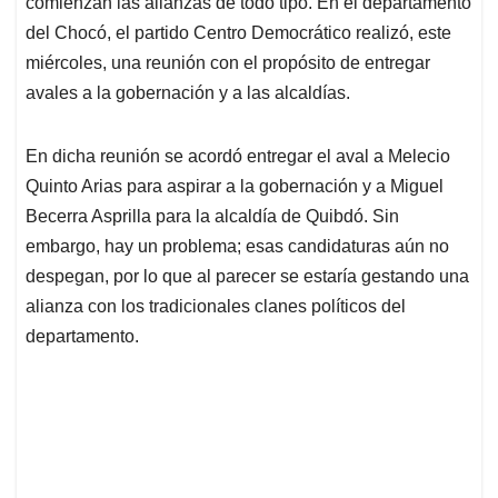
comienzan las alianzas de todo tipo. En el departamento
A
o
d
d
p
o
I
s
del Chocó, el partido Centro Democrático realizó, este
p
k
n
miércoles, una reunión con el propósito de entregar
avales a la gobernación y a las alcaldías.
En dicha reunión se acordó entregar el aval a Melecio
Quinto Arias para aspirar a la gobernación y a Miguel
Becerra Asprilla para la alcaldía de Quibdó. Sin
embargo, hay un problema; esas candidaturas aún no
despegan, por lo que al parecer se estaría gestando una
alianza con los tradicionales clanes políticos del
departamento.