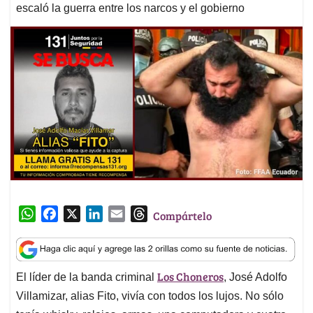
escaló la guerra entre los narcos y el gobierno
W
F
X
L
E
T
Compártelo
h
a
i
m
h
a
c
n
a
r
t
e
k
i
e
Los Choneros
El líder de la banda criminal
, José Adolfo
s
b
e
l
a
A
o
d
d
Villamizar, alias Fito, vivía con todos los lujos. No sólo