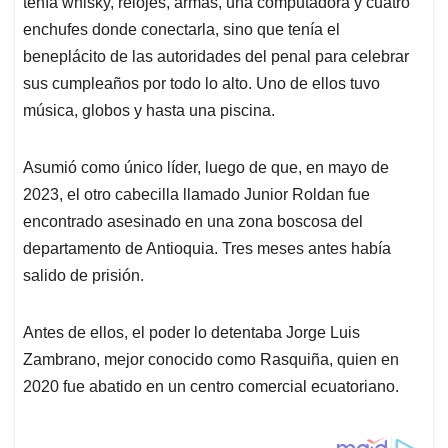
p
o
I
s
tenía whisky, relojes, armas, una computadora y cuatro
p
k
n
enchufes donde conectarla, sino que tenía el
beneplácito de las autoridades del penal para celebrar
sus cumpleaños por todo lo alto. Uno de ellos tuvo
música, globos y hasta una piscina.
Asumió como único líder, luego de que, en mayo de
2023, el otro cabecilla llamado Junior Roldan fue
encontrado asesinado en una zona boscosa del
departamento de Antioquia. Tres meses antes había
salido de prisión.
Antes de ellos, el poder lo detentaba Jorge Luis
Zambrano, mejor conocido como Rasquiña, quien en
2020 fue abatido en un centro comercial ecuatoriano.