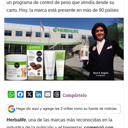
un programa de control de peso que vendía desde su
carro. Hoy, la marca está presente en más de 90 países
W
F
X
L
E
T
Compártelo
h
a
i
m
h
a
c
n
a
r
t
e
k
i
e
Herbalife
, una de las marcas más reconocidas en la
s
b
e
l
a
industria de la nutrición y el bienestar,
comenzó con