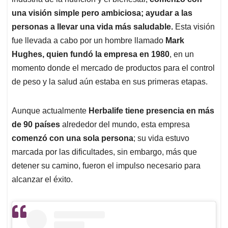
A
o
d
d
p
o
I
s
una visión simple pero ambiciosa; ayudar a las
p
k
n
personas a llevar una vida más saludable.
Esta visión
fue llevada a cabo por un hombre llamado
Mark
Hughes, quien fundó la empresa en 1980
, en un
momento donde el mercado de productos para el control
de peso y la salud aún estaba en sus primeras etapas.
Aunque actualmente
Herbalife tiene presencia en más
de 90 países
alrededor del mundo, esta empresa
comenzó con una sola persona
; su vida estuvo
marcada por las dificultades, sin embargo, más que
detener su camino, fueron el impulso necesario para
alcanzar el éxito.