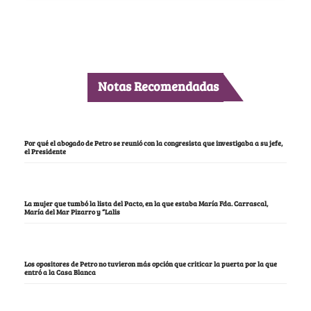
Notas Recomendadas
Por qué el abogado de Petro se reunió con la congresista que investigaba a su jefe,
el Presidente
La mujer que tumbó la lista del Pacto, en la que estaba María Fda. Carrascal,
María del Mar Pizarro y “Lalis
Los opositores de Petro no tuvieron más opción que criticar la puerta por la que
entró a la Casa Blanca