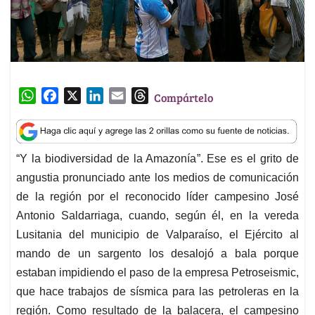
W
F
X
L
E
T
Compártelo
h
a
i
m
h
a
c
n
a
r
t
e
k
i
e
“Y la biodiversidad de la Amazonía”. Ese es el grito de
s
b
e
l
a
angustia pronunciado ante los medios de comunicación
A
o
d
d
p
o
I
s
de la región por el reconocido líder campesino José
p
k
n
Antonio Saldarriaga, cuando, según él, en la vereda
Lusitania del municipio de Valparaíso, el Ejército al
mando de un sargento los desalojó a bala porque
estaban impidiendo el paso de la empresa Petroseismic,
que hace trabajos de sísmica para las petroleras en la
región. Como resultado de la balacera, el campesino