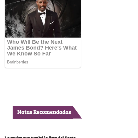
Notas Recomendadas
La mujer que tumbó la lista del Pacto,