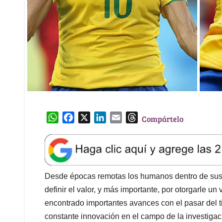
W
F
X
L
E
T
Compártelo
h
a
i
m
h
a
c
n
a
r
t
e
k
i
e
s
b
e
l
a
A
o
d
d
Desde épocas remotas los humanos dentro de sus
p
o
I
s
definir el valor, y más importante, por otorgarle un
p
k
n
encontrado importantes avances con el pasar del t
constante innovación en el campo de la investiga