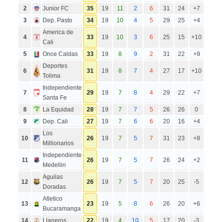
2
Junior FC
35
19
11
2
6
31
24
+7
3
Dep. Pasto
34
19
10
4
5
29
25
+4
America de
4
33
19
10
3
6
25
15
+10
Cali
5
Once Caldas
33
19
8
9
2
31
22
+9
Deportes
6
31
19
8
7
4
27
17
+10
Tolima
Independiente
7
29
19
7
8
4
29
22
+7
Santa Fe
8
La Equidad
28
19
7
7
5
26
26
0
9
Dep. Cali
27
19
7
6
6
20
16
+4
Los
10
26
19
7
5
7
31
23
+8
Millionarios
Independiente
11
26
19
7
5
7
26
24
+2
Medellin
Aguilas
12
26
19
7
5
7
20
25
-5
Doradas
Atletico
13
23
19
5
8
6
26
20
+6
Bucaramanga
14
Llaneros
22
19
4
10
5
17
20
-3