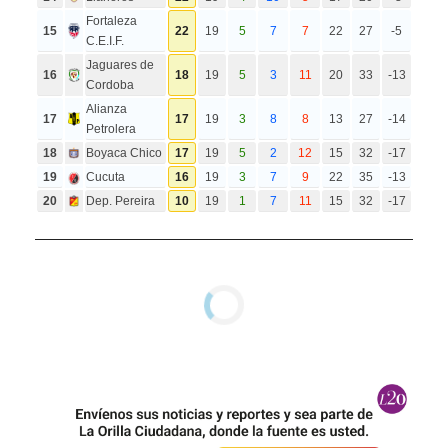
Fortaleza
15
22
19
5
7
7
22
27
-5
C.E.I.F.
Jaguares de
16
18
19
5
3
11
20
33
-13
Cordoba
Alianza
17
17
19
3
8
8
13
27
-14
Petrolera
18
Boyaca Chico
17
19
5
2
12
15
32
-17
19
Cucuta
16
19
3
7
9
22
35
-13
20
Dep. Pereira
10
19
1
7
11
15
32
-17