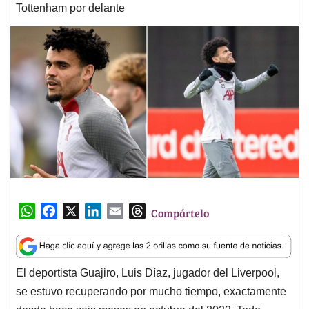
Tottenham por delante
W
F
X
L
E
T
Compártelo
h
a
i
m
h
a
c
n
a
r
t
e
k
i
e
El deportista Guajiro, Luis Díaz, jugador del Liverpool,
s
b
e
l
a
se estuvo recuperando por mucho tiempo, exactamente
A
o
d
d