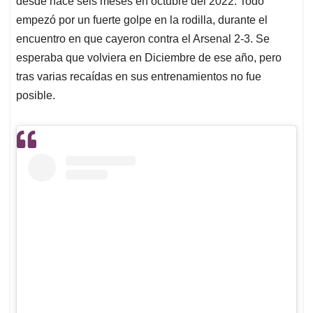
p
o
I
s
desde hace seis meses en octubre del 2022. Todo
p
k
n
empezó por un fuerte golpe en la rodilla, durante el
encuentro en que cayeron contra el Arsenal 2-3. Se
esperaba que volviera en Diciembre de ese año, pero
tras varias recaídas en sus entrenamientos no fue
posible.