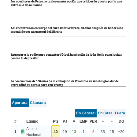
Los opositores de Petro no tuvieron más opción que criticar la puerta por la que
entró a la Casa Blanca
Así encontraron el cuerpo del cura Camilo Torres, 60 años después de haber sido
escondido por un general del Ejército
Regresar a la radio para comentar fútbol, la solución de Iván Mejía para luchar
contra la depresión
La casona más de 100 años de la embajada de Colombia en Washington donde
Petro afinó su cara a cara con Trump
Apertura
Clausura
En General
En Casa
Fuera
#
Equipo
Pts
PJ
V
EMP
PER
+
-
DG
Atletico
1
40
19
13
1
5
35
15
+20
Nacional