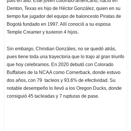
p
o
I
s
país en alto. Este joven colombo-americano, nació en
p
k
n
Denton, Texas es hijo de Héctor González, quien en su
tiempo fue jugador del equipo de baloncesto Piratas de
Bogotá fundado en 1997. Allí conoció a su esposa
Temple Creamer y tuvieron 4 hijos.
Sin embargo, Christian Gonzáles, no se quedó atrás,
pues tiene toda una trayectoria que lo trajo al gran triunfo
que hoy celebramos. En 2020 debutó con Colorado
Buffaloes de la NCAA como Cornerback, donde estuvo
dos años, con 79 tacleos y 93.6% de efectividad. Su
notable desempeño lo llevó a los Oregon Ducks, donde
consiguió 45 tacleadas y 7 rupturas de pase.