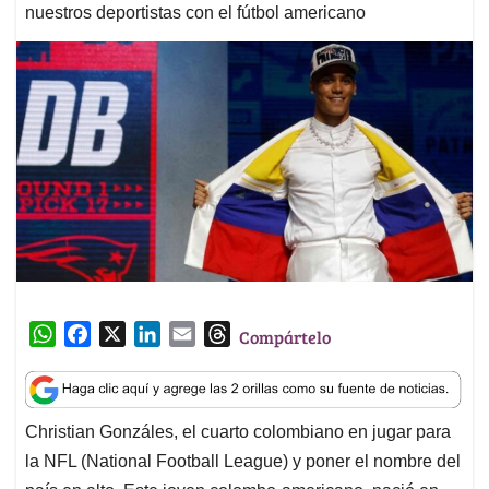
nuestros deportistas con el fútbol americano
W
F
X
L
E
T
Compártelo
h
a
i
m
h
a
c
n
a
r
t
e
k
i
e
Christian Gonzáles, el cuarto colombiano en jugar para
s
b
e
l
a
la NFL (National Football League
)
y poner el nombre del
A
o
d
d