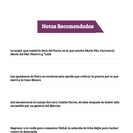
Notas Recomendadas
La mujer que tumbó la lista del Pacto, en la que estaba María Fda. Carrascal,
María del Mar Pizarro y “Lalis
Los opositores de Petro no tuvieron más opción que criticar la puerta por la que
entró a la Casa Blanca
Así encontraron el cuerpo del cura Camilo Torres, 60 años después de haber sido
escondido por un general del Ejército
Regresar a la radio para comentar fútbol, la solución de Iván Mejía para luchar
contra la depresión