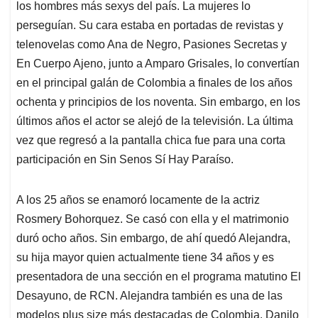
los hombres más sexys del país. La mujeres lo
A
o
d
d
p
o
I
s
perseguían. Su cara estaba en portadas de revistas y
p
k
n
telenovelas como Ana de Negro, Pasiones Secretas y
En Cuerpo Ajeno, junto a Amparo Grisales, lo convertían
en el principal galán de Colombia a finales de los años
ochenta y principios de los noventa. Sin embargo, en los
últimos años el actor se alejó de la televisión. La última
vez que regresó a la pantalla chica fue para una corta
participación en Sin Senos Sí Hay Paraíso.
A los 25 años se enamoró locamente de la actriz
Rosmery Bohorquez. Se casó con ella y el matrimonio
duró ocho años. Sin embargo, de ahí quedó Alejandra,
su hija mayor quien actualmente tiene 34 años y es
presentadora de una sección en el programa matutino El
Desayuno, de RCN. Alejandra también es una de las
modelos plus size más destacadas de Colombia. Danilo