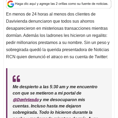
a
c
n
a
r
t
e
k
i
e
En menos de 24 horas al menos dos clientes de
s
b
e
l
a
Davivienda denunciaron que todos sus ahorros
A
o
d
d
p
o
I
s
desaparecieron en misteriosas transacciones mientras
p
k
n
dormían. Además los ladrones les hicieron un regalito:
pedir millonarios prestamos a su nombre. Sin un peso y
sobregirada quedó la querida presentadora de Noticias
RCN quien denunció el atraco en su cuenta de Twitter:
Me despierto a las 5:30 am y me encuentro
con que se metieron a mi portal de
@Davivienda
y me desocuparon mis
cuentas. Incluso hasta me dejaron
sobregirada. Todo lo hicieron durante la