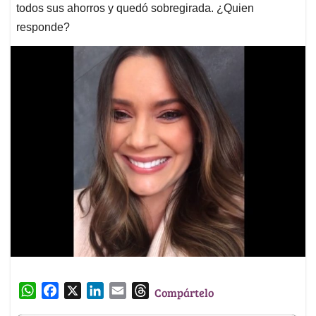
todos sus ahorros y quedó sobregirada. ¿Quien
responde?
W
F
X
L
E
T
Compártelo
h
a
i
m
h