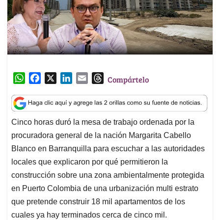
W
F
X
L
E
T
Compártelo
h
a
i
m
h
a
c
n
a
r
t
e
k
i
e
Cinco horas duró la mesa de trabajo ordenada por la
s
b
e
l
a
procuradora general de la nación Margarita Cabello
A
o
d
d
p
o
I
s
Blanco en Barranquilla para escuchar a las autoridades
p
k
n
locales que explicaron por qué permitieron la
construcción sobre una zona ambientalmente protegida
en Puerto Colombia de una urbanización multi estrato
que pretende construir 18 mil apartamentos de los
cuales ya hay terminados cerca de cinco mil.