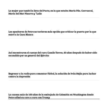
La mujer que tumbó la lista del Pacto, en la que estaba María Fda. Carrascal,
María del Mar Pizarro y “Lalis
Los opositores de Petro no tuvieron más opción que criticar la puerta por la que
entró a la Casa Blanca
Así encontraron el cuerpo del cura Camilo Torres, 60 años después de haber sido
escondido por un general del Ejército
Regresar a la radio para comentar fútbol, la solución de Iván Mejía para luchar
contra la depresión
La casona más de 100 años de la embajada de Colombia en Washington donde
Petro afinó su cara a cara con Trump