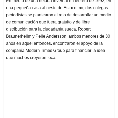
En medio de una helada invernal en febrero de 1992, en
s
b
e
l
a
una pequeña casa al oeste de Estocolmo, dos colegas
A
o
d
d
p
o
I
s
periodistas se plantearon el reto de desarrollar un medio
p
k
n
de comunicación que fuera gratuito y de libre
distribución para la ciudadanía sueca. Robert
Braunerheilm y Pelle Andersson, ambos menores de 30
años en aquel entonces, encontraron el apoyo de la
compañía Modern Times Group para financiar la idea
que muchos creyeron loca.