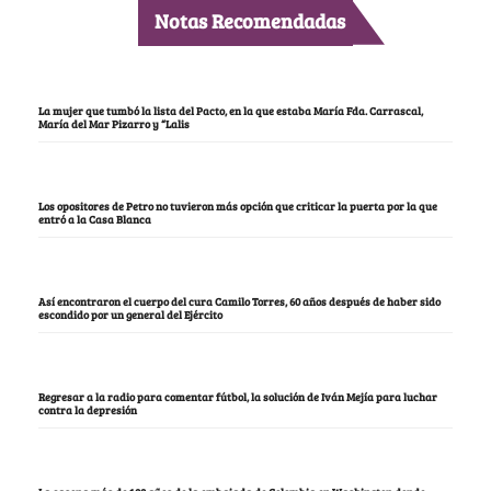
Notas Recomendadas
La mujer que tumbó la lista del Pacto, en la que estaba María Fda. Carrascal,
María del Mar Pizarro y “Lalis
Los opositores de Petro no tuvieron más opción que criticar la puerta por la que
entró a la Casa Blanca
Así encontraron el cuerpo del cura Camilo Torres, 60 años después de haber sido
escondido por un general del Ejército
Regresar a la radio para comentar fútbol, la solución de Iván Mejía para luchar
contra la depresión