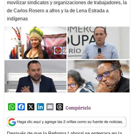
movilizar sindicatos y organizaciones de trabajadores, la
de Carlos Rosero a afros y la de Lena Estrada a
indígenas
W
F
X
L
E
T
Compártelo
h
a
i
m
h
a
c
n
a
r
t
e
k
i
e
Después de que la Reforma Laboral se enterrara en la