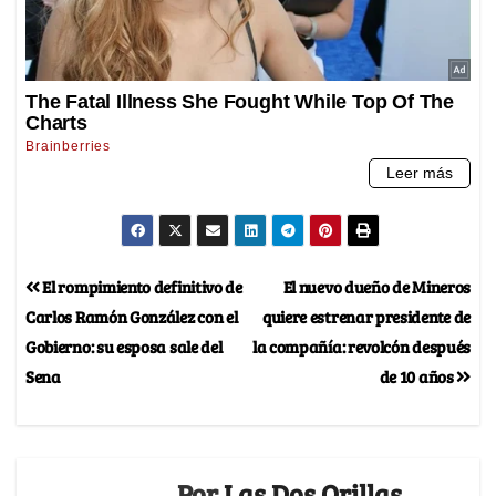
El rompimiento definitivo de
El nuevo dueño de Mineros
Carlos Ramón González con el
quiere estrenar presidente de
Gobierno: su esposa sale del
la compañía: revolcón después
Sena
de 10 años
Por
Las Dos Orillas