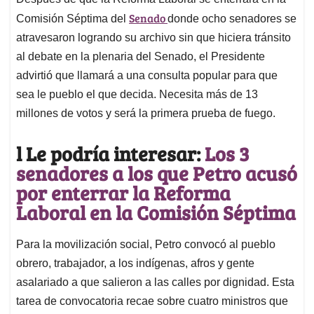
s
b
e
l
a
Senado
A
o
d
d
Comisión Séptima del
donde ocho senadores se
p
o
I
s
atravesaron logrando su archivo sin que hiciera tránsito
p
k
n
al debate en la plenaria del Senado, el Presidente
advirtió que llamará a una consulta popular para que
sea le pueblo el que decida. Necesita más de 13
millones de votos y será la primera prueba de fuego.
l Le podría interesar:
Los 3
senadores a los que Petro acusó
por enterrar la Reforma
Laboral en la Comisión Séptima
Para la movilización social, Petro convocó al pueblo
obrero, trabajador, a los indígenas, afros y gente
asalariado a que salieron a las calles por dignidad. Esta
tarea de convocatoria recae sobre cuatro ministros que