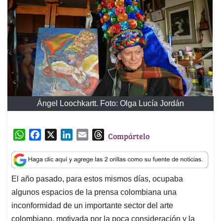
Ángel Loochkartt. Foto: Olga Lucía Jordán
W
F
X
L
E
T
Compártelo
h
a
i
m
h
a
c
n
a
r
t
e
k
i
e
El año pasado, para estos mismos días, ocupaba
s
b
e
l
a
algunos espacios de la prensa colombiana una
A
o
d
d
p
o
I
s
inconformidad de un importante sector del arte
p
k
n
colombiano, motivada por la poca consideración y la