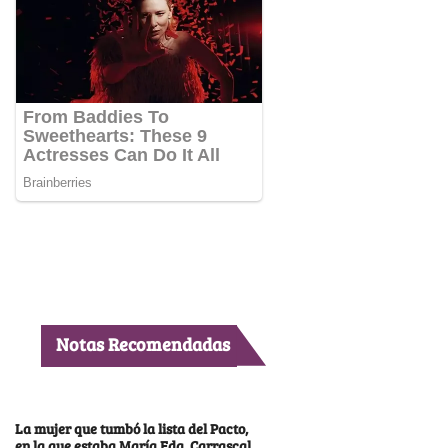
Notas Recomendadas
La mujer que tumbó la lista del Pacto,
en la que estaba María Fda. Carrascal,