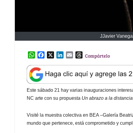
JJavier Vanega
W
F
X
L
E
T
Compártelo
h
a
i
m
h
a
c
n
a
r
t
e
k
i
e
s
b
e
l
a
A
o
d
d
Este sábado 21 hay varias inauguraciones interes
p
o
I
s
NC arte con su propuesta
Un abrazo a la distancia
p
k
n
Visité la muestra colectiva en BEA –Galería Beatr
mundo que pertenece, está comprometido y cumple