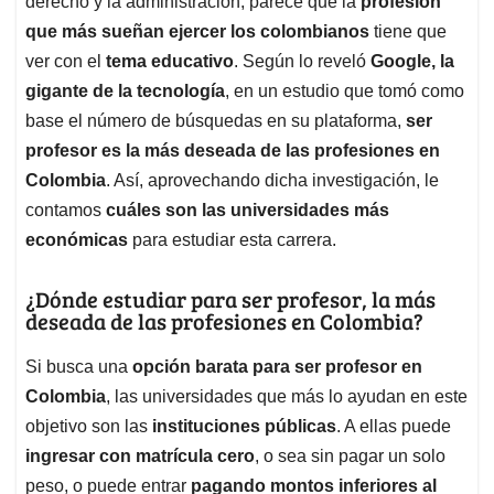
p
o
I
s
derecho y la administración, parece que la
profesión
p
k
n
que más sueñan ejercer los colombianos
tiene que
ver con el
tema educativo
. Según lo reveló
Google, la
gigante de la tecnología
, en un estudio que tomó como
base el número de búsquedas en su plataforma,
ser
profesor es la más deseada de las profesiones en
Colombia
. Así, aprovechando dicha investigación, le
contamos
cuáles son las universidades más
económicas
para estudiar esta carrera.
¿Dónde estudiar para ser profesor, la más
deseada de las profesiones en Colombia?
Si busca una
opción barata para ser profesor en
Colombia
, las universidades que más lo ayudan en este
objetivo son las
instituciones públicas
. A ellas puede
ingresar con matrícula cero
, o sea sin pagar un solo
peso, o puede entrar
pagando montos inferiores al