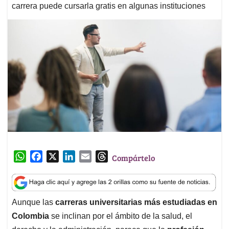
carrera puede cursarla gratis en algunas instituciones
W
F
X
L
E
T
Compártelo
h
a
i
m
h
a
c
n
a
r
t
e
k
i
e
Aunque las
carreras universitarias más estudiadas en
s
b
e
l
a
Colombia
se inclinan por el ámbito de la salud, el
A
o
d
d