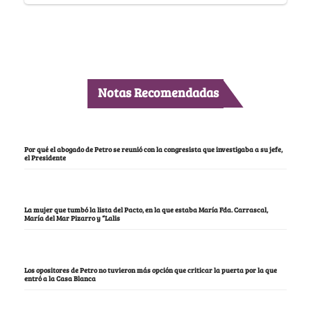
Notas Recomendadas
Por qué el abogado de Petro se reunió con la congresista que investigaba a su jefe,
el Presidente
La mujer que tumbó la lista del Pacto, en la que estaba María Fda. Carrascal,
María del Mar Pizarro y “Lalis
Los opositores de Petro no tuvieron más opción que criticar la puerta por la que
entró a la Casa Blanca