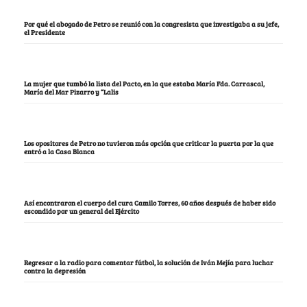
Por qué el abogado de Petro se reunió con la congresista que investigaba a su jefe,
el Presidente
La mujer que tumbó la lista del Pacto, en la que estaba María Fda. Carrascal,
María del Mar Pizarro y “Lalis
Los opositores de Petro no tuvieron más opción que criticar la puerta por la que
entró a la Casa Blanca
Así encontraron el cuerpo del cura Camilo Torres, 60 años después de haber sido
escondido por un general del Ejército
Regresar a la radio para comentar fútbol, la solución de Iván Mejía para luchar
contra la depresión