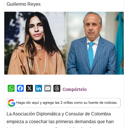
Guillermo Reyes
W
F
X
L
E
T
Compártelo
h
a
i
m
h
a
c
n
a
r
t
e
k
i
e
La Asociación Diplomática y Consular de Colombia
s
b
e
l
a
empieza a cosechar las primeras demandas que han
A
o
d
d