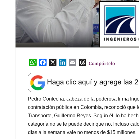
W
F
X
L
E
T
Compártelo
h
a
i
m
h
a
c
n
a
r
t
e
k
i
e
s
b
e
l
a
A
o
d
d
Pedro Contecha, cabeza de la poderosa firma Ingen
p
o
I
s
contratación pública en Colombia, reconoció que le
p
k
n
Transporte, Guillermo Reyes. Según él, lo ha hech
categoría no se le puede decir que no. Incluso calcu
días a la semana vale no menos de $15 millones.