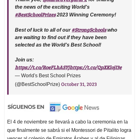
the news of the exciting World's
#BestSchoolPrizes
2023 Winning Ceremony!
#StrongSchools
Best of luck to all of our
who
are waiting to find out if they have been
selected as the World's Best School!
Join us:
https://t.co/RoeFLhASYj
https://t.co/QpXKlojI3e
— World's Best School Prizes
October 31, 2023
(@BestSchoolPrize)
El 4 de noviembre se llevará a cabo la ceremonia en la
que finalmente se sabrá si el Montessori de Pitalito logra
vencer al colegio de Emiratos Árabes y al de Filipinas