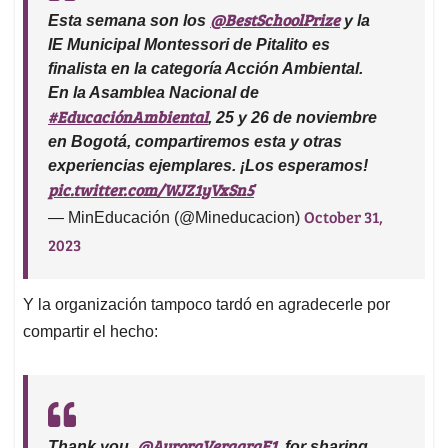
@BestSchoolPrize
Esta semana son los
y la
IE Municipal Montessori de Pitalito es
finalista en la categoría Acción Ambiental.
En la Asamblea Nacional de
#EducaciónAmbiental
, 25 y 26 de noviembre
en Bogotá, compartiremos esta y otras
experiencias ejemplares. ¡Los esperamos!
pic.twitter.com/WJZ1yVxSn5
October 31,
— MinEducación (@Mineducacion)
2023
Y la organización tampoco tardó en agradecerle por
compartir el hecho:
@AuroraVergaraF1
Thank you,
, for sharing