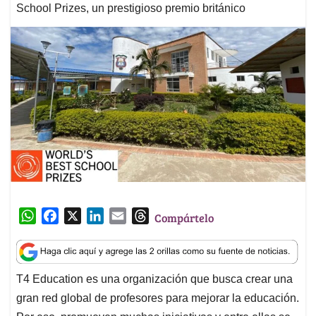
School Prizes, un prestigioso premio británico
W
F
X
L
E
T
Compártelo
h
a
i
m
h
a
c
n
a
r
t
e
k
i
e
T4 Education es una organización que busca crear una
s
b
e
l
a
gran red global de profesores para mejorar la educación.
A
o
d
d