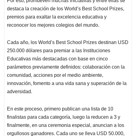
p
o
I
s
Por eso, promueven muchas iniciativas y entre ellas se
p
k
n
destaca la creación de los World’s Best School Prizes,
premios para exaltar la excelencia educativa y
reconocer los mejores colegios del mundo.
Cada año, los World’s Best School Prizes destinan USD
250.000 dólares para premiar a las Instituciones
Educativas más destacadas con base en cinco
parámetros previamente definidos: colaboración con la
comunidad, acciones por el medio ambiente,
innovación, fomento a una vida sana y superación de la
adversidad.
En este proceso, primero publican una lista de 10
finalistas para cada categoría, luego la reducen a 3 y
finalmente, en una ceremonia especial, anuncian a los
orgullosos ganadores. Cada uno se lleva USD 50.000,