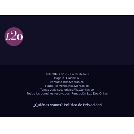
Calle 98a # 51-69 La Castellana
Bogotá, Colombia.
contacto @las2orillas.co
Pauta:
comercial@las2orillas.co
Temas Juridicos:
juridico@las2orillas.co
Todos los derechos reservados. Fundación Las Dos Orillas
¿Quiénes somos?
Política de Privacidad