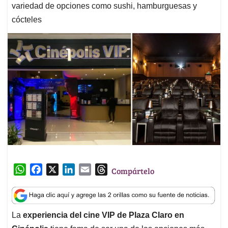
variedad de opciones como sushi, hamburguesas y
cócteles
W
F
X
L
E
T
Compártelo
h
a
i
m
h
a
c
n
a
r
t
e
k
i
e
La
experiencia del cine VIP de Plaza Claro en
s
b
e
l
a