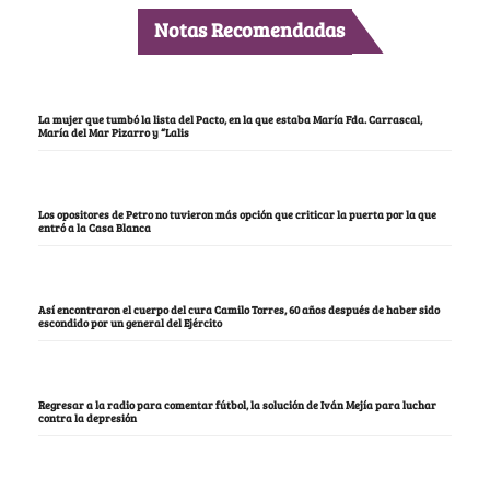
Notas Recomendadas
La mujer que tumbó la lista del Pacto, en la que estaba María Fda. Carrascal,
María del Mar Pizarro y “Lalis
Los opositores de Petro no tuvieron más opción que criticar la puerta por la que
entró a la Casa Blanca
Así encontraron el cuerpo del cura Camilo Torres, 60 años después de haber sido
escondido por un general del Ejército
Regresar a la radio para comentar fútbol, la solución de Iván Mejía para luchar
contra la depresión