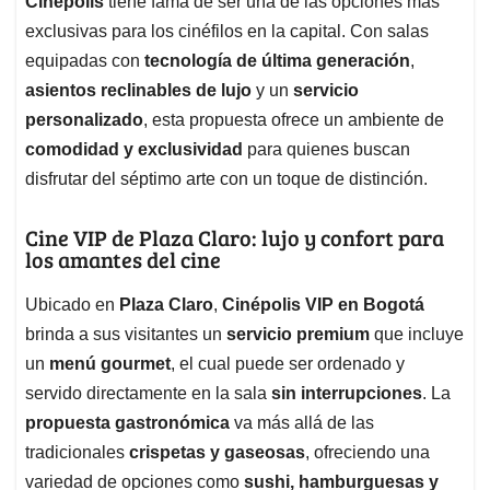
Cinépolis
tiene fama de ser una de las opciones más
A
o
d
d
p
o
I
s
exclusivas para los cinéfilos en la capital. Con salas
p
k
n
equipadas con
tecnología de última generación
,
asientos reclinables de lujo
y un
servicio
personalizado
, esta propuesta ofrece un ambiente de
comodidad y exclusividad
para quienes buscan
disfrutar del séptimo arte con un toque de distinción.
Cine VIP de Plaza Claro: lujo y confort para
los amantes del cine
Ubicado en
Plaza Claro
,
Cinépolis VIP en Bogotá
brinda a sus visitantes un
servicio premium
que incluye
un
menú gourmet
, el cual puede ser ordenado y
servido directamente en la sala
sin interrupciones
. La
propuesta gastronómica
va más allá de las
tradicionales
crispetas y gaseosas
, ofreciendo una
variedad de opciones como
sushi, hamburguesas y