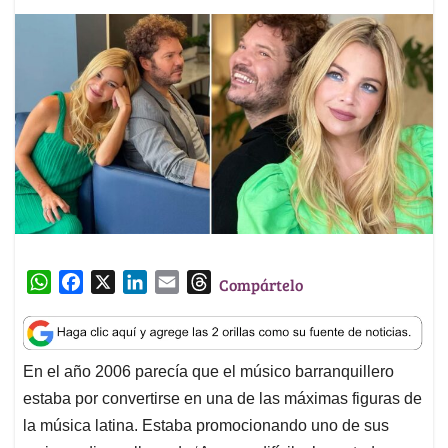
W
F
X
L
E
T
Compártelo
h
a
i
m
h
a
c
n
a
r
t
e
k
i
e
En el año 2006 parecía que el músico barranquillero
s
b
e
l
a
estaba por convertirse en una de las máximas figuras de
A
o
d
d
p
o
I
s
la música latina. Estaba promocionando uno de sus