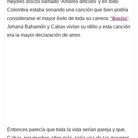
p
k
n
mejores discos llamado ‘Amores difíciles’ y en todo
Colombia estaba sonando una canción que bien podría
"Bonita"
considerarse el mayor éxito de toda su carrera:
.
Johana Bahamón y Cabas vivían su idilio y esta canción
era la mayor declaración de amor.
Entonces parecía que toda la vida serían pareja y que,
Cabas, por muchos años más, sería una de las mayores