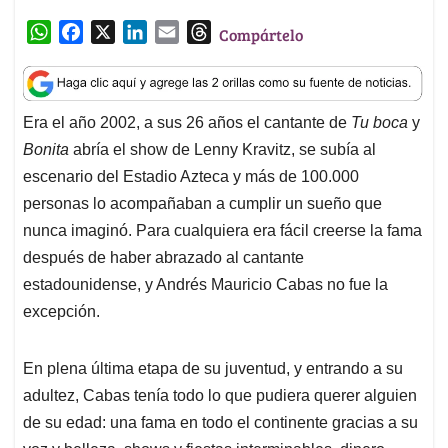
W
F
X
L
E
T
Compártelo
h
a
i
m
h
a
c
n
a
r
t
e
k
i
e
Era el año 2002, a sus 26 años el cantante de
Tu boca
y
s
b
e
l
a
Bonita
abría el show de Lenny Kravitz, se subía al
A
o
d
d
p
o
I
s
escenario del Estadio Azteca y más de 100.000
p
k
n
personas lo acompañaban a cumplir un sueño que
nunca imaginó. Para cualquiera era fácil creerse la fama
después de haber abrazado al cantante
estadounidense, y Andrés Mauricio Cabas no fue la
excepción.
En plena última etapa de su juventud, y entrando a su
adultez, Cabas tenía todo lo que pudiera querer alguien
de su edad: una fama en todo el continente gracias a su