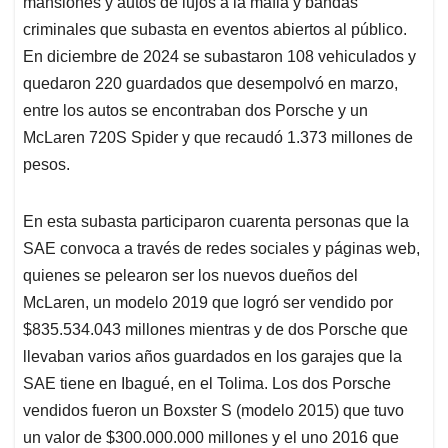
A
o
d
d
mansiones y autos de lujos a la mafia y bandas
p
o
I
s
criminales que subasta en eventos abiertos al público.
p
k
n
En diciembre de 2024 se subastaron 108 vehiculados y
quedaron 220 guardados que desempolvó en marzo,
entre los autos se encontraban dos Porsche y un
McLaren 720S Spider y que recaudó 1.373 millones de
pesos.
En esta subasta participaron cuarenta personas que la
SAE convoca a través de redes sociales y páginas web,
quienes se pelearon ser los nuevos dueños del
McLaren, un modelo 2019 que logró ser vendido por
$835.534.043 millones mientras y de dos Porsche que
llevaban varios años guardados en los garajes que la
SAE tiene en Ibagué, en el Tolima. Los dos Porsche
vendidos fueron un Boxster S (modelo 2015) que tuvo
un valor de $300.000.000 millones y el uno 2016 que