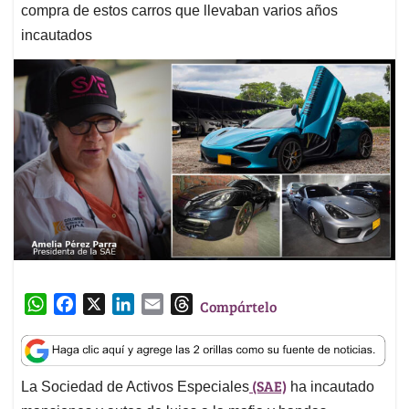
compra de estos carros que llevaban varios años
incautados
W
F
X
L
E
T
Compártelo
h
a
i
m
h
a
c
n
a
r
t
e
k
i
e
(SAE)
La Sociedad de Activos Especiales
ha incautado
s
b
e
l
a