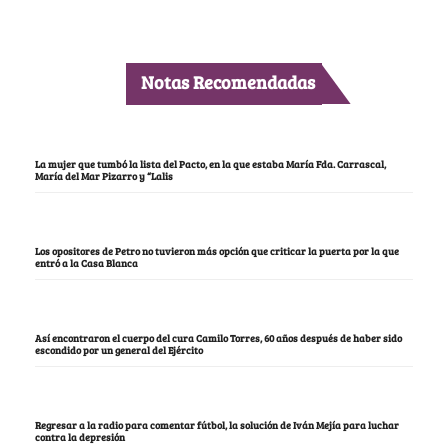
Notas Recomendadas
La mujer que tumbó la lista del Pacto, en la que estaba María Fda. Carrascal,
María del Mar Pizarro y “Lalis
Los opositores de Petro no tuvieron más opción que criticar la puerta por la que
entró a la Casa Blanca
Así encontraron el cuerpo del cura Camilo Torres, 60 años después de haber sido
escondido por un general del Ejército
Regresar a la radio para comentar fútbol, la solución de Iván Mejía para luchar
contra la depresión