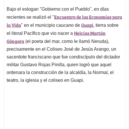
p
o
I
s
p
k
n
Bajo el eslogan "Gobierno con el Pueblo", en días
Encuentro de las Economías para
recientes se realizó el "
la Vida
Guapi
" en el municipio caucano de
, tierra sobre
Helcías Martán
el litoral Pacífico que vio nacer a
Góngora
(el poeta del mar, como le llamó Neruda),
precisamente en el Coliseo José de Jesús Arango, un
sacerdote franciscano que fue condiscípulo del dictador
militar Gustavo Rojas Pinilla, quien logró que aquel
ordenara la construcción de la alcaldía, la Normal, el
teatro, la iglesia y el coliseo en Guapi.