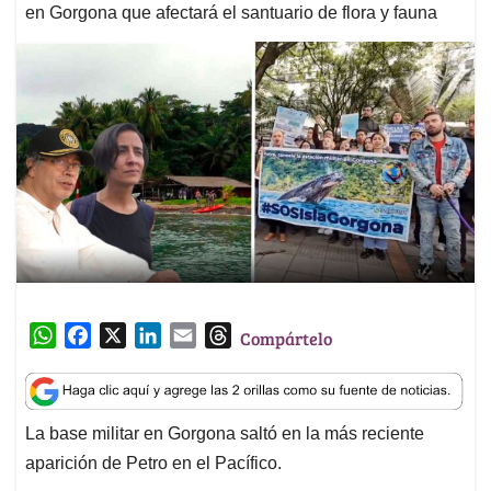
en Gorgona que afectará el santuario de flora y fauna
W
F
X
L
E
T
Compártelo
h
a
i
m
h
a
c
n
a
r
t
e
k
i
e
La base militar en Gorgona saltó en la más reciente
s
b
e
l
a
aparición de Petro en el Pacífico.
A
o
d
d