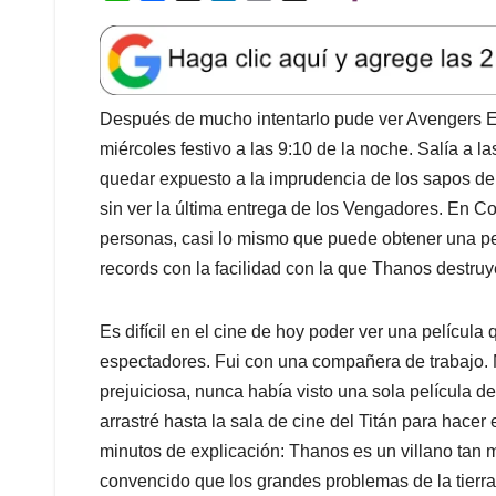
personas, casi lo mismo que puede obtener una p
records con la facilidad con la que Thanos destru
Es difícil en el cine de hoy poder ver una película
espectadores. Fui con una compañera de trabajo. Ma
prejuiciosa, nunca había visto una sola película d
arrastré hasta la sala de cine del Titán para hacer
minutos de explicación: Thanos es un villano ta
convencido que los grandes problemas de la tierra 
6 gemas del infinito, teniendo el control de la mate
con un chasquido de los dedos puede desaparecer a 
sobrevivientes, al menos, podrán ver ballenas na
La belleza visual de Endgame sobrecoge a cualqui
de comics de Marvel. El guion es tan bueno que a 
Capitana Marvel o un Mapache parlanchín, tienen