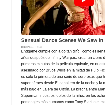
Endgame cumple con algo tan difícil como es llena
años después de Infinity War para crear un cierre d
primeros minutos de la película equivale, en nuest
asesinado por Bruce Willis en la mitad de Pulp Fi
es sólo la primera de una serie de sorpresas qu
súper héroes desde El caballero de la noche y la 
más bajo en La era de Ultrón. La brecha entre Mar
Superman, nuestros ídolos de la niñez en los oche
personajes más humanos como Tony Stark o el m
Las tres horas se pasaron rápido para María Paula.
único personaje que le interesó es el siempre mag
todos los prejuicios que tenía sobre que Los veng
mediana edad en trusa se deshicieron. Endgame no
sus teorías sobre el tiempo, sobre el universo, por
sólida que engancha a cualquiera. No sean estúp