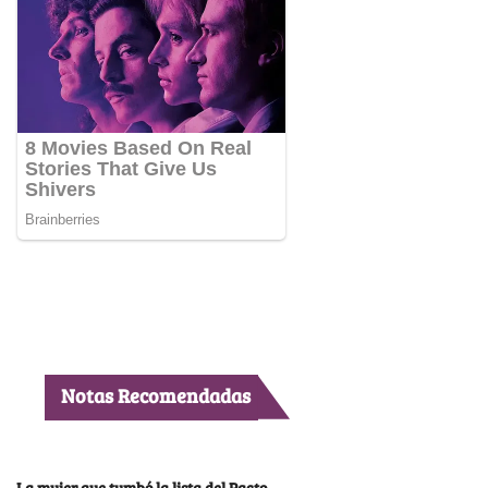
Notas Recomendadas
La mujer que tumbó la lista del Pacto,