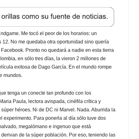
elícula exitosa de Dago García. En el mundo rompe
ye mundos.
 que tenga un conecte tan profundo con los
ria Paula, lectora avispada, cinéfila crítica y
e súper héroes. Ni de DC ni Marvel. Nada. Aburrida la
 el experimento. Para ponerla al día sólo tuve dos
n malvado, megalómano e ingenuo que está
derivan de la súper población. Por eso, teniendo las
ria, del alma, de la mente, de la realidad, del tiempo,
la mitad de la tierra. Es cruel pero los
dando cerca a Nueva York.
er espectador sin importar la edad o que tanto sepa
pesar de la docena de protagonistas todos, hasta
 importancia. A mi amiga no tuve mucho que