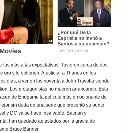
r las más altas expectativas. Tuvieron cerca de dos
e oro y lo obtienen. Ajusticiar a Thanos en los
ros días, a ver en los noventa a John Travolta siendo
ction. Los protagonistas no mueren arrancando. Esta
e hacen de Endgame la película más emocionante de
mejor sin duda de una serie que presentó su punto
vel y DC ya se hace insalvable. Batman y
nta, han quedado aplastados por la gracia de
ismo Bruce Banner.
 Ella no se volverá fan de la saga y creo que el
nífico y misterioso Doctor Strange. Sin embargo,
adores era solo una tonta película de hombres de
 es buena solo por los efectos especiales sino por
 la construcción de los personajes y por una trama
idos hablando de lo que no saben.