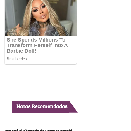
Notas Recomendadas
Por qué el abogado de Petro se reunió