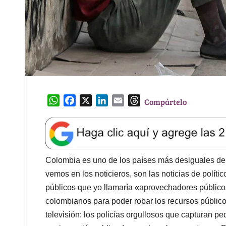
W
F
X
L
E
T
Compártelo
h
a
i
m
h
a
c
n
a
r
t
e
k
i
e
s
b
e
l
a
A
o
d
d
Colombia es uno de los países más desiguales de 
p
o
I
s
vemos en los noticieros, son las noticias de políti
p
k
n
públicos que yo llamaría «aprovechadores público
colombianos para poder robar los recursos públic
televisión: los policías orgullosos que capturan 