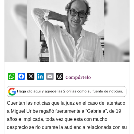
W
F
X
L
E
T
Compártelo
h
a
i
m
h
a
c
n
a
r
t
e
k
i
e
Cuentan las noticias que la juez en el caso del atentado
s
b
e
l
a
a Miguel Uribe regañó fuertemente a “Gabriela”, de 19
A
o
d
d
p
o
I
s
años e implicada, toda vez que esta con mucho
p
k
n
desprecio se rio durante la audiencia relacionada con su