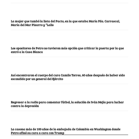
La mujer que tumbó la lista del Pacto, en la que estaba María Fda. Carrascal,
María del Mar Pizarro y “Lalis
Los opositores de Petro no tuvieron más opción que criticar la puerta por la que
entró a la Casa Blanca
Así encontraron el cuerpo del cura Camilo Torres, 60 años después de haber sido
escondido por un general del Ejército
Regresar a la radio para comentar fútbol, la solución de Iván Mejía para luchar
contra la depresión
La casona más de 100 años de la embajada de Colombia en Washington donde
Petro afinó su cara a cara con Trump