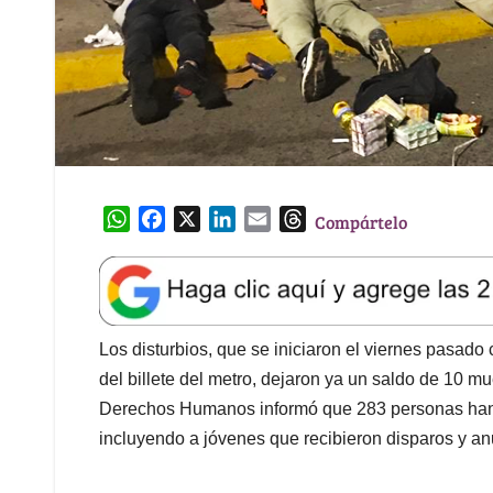
W
F
X
L
E
T
Compártelo
h
a
i
m
h
a
c
n
a
r
t
e
k
i
e
s
b
e
l
a
A
o
d
d
Los disturbios, que se iniciaron el viernes pasado
p
o
I
s
del billete del metro, dejaron ya un saldo de 10 mue
p
k
n
Derechos Humanos informó que 283 personas han 
incluyendo a jóvenes que recibieron disparos y anu