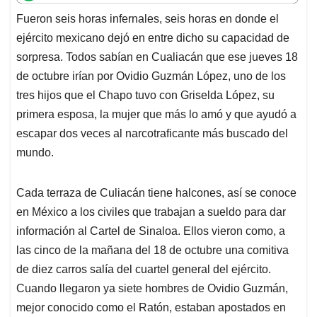
t
e
k
i
e
Fueron seis horas infernales, seis horas en donde el
s
b
e
l
a
ejército mexicano dejó en entre dicho su capacidad de
A
o
d
d
p
o
I
s
sorpresa. Todos sabían en Cualiacán que ese jueves 18
p
k
n
de octubre irían por Ovidio Guzmán López, uno de los
tres hijos que el Chapo tuvo con Griselda López, su
primera esposa, la mujer que más lo amó y que ayudó a
escapar dos veces al narcotraficante más buscado del
mundo.
Cada terraza de Culiacán tiene halcones, así se conoce
en México a los civiles que trabajan a sueldo para dar
información al Cartel de Sinaloa. Ellos vieron como, a
las cinco de la mañana del 18 de octubre una comitiva
de diez carros salía del cuartel general del ejército.
Cuando llegaron ya siete hombres de Ovidio Guzmán,
mejor conocido como el Ratón, estaban apostados en