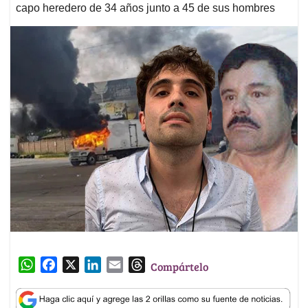
capo heredero de 34 años junto a 45 de sus hombres
W
F
X
L
E
T
Compártelo
h
a
i
m
h
a
c
n
a
r